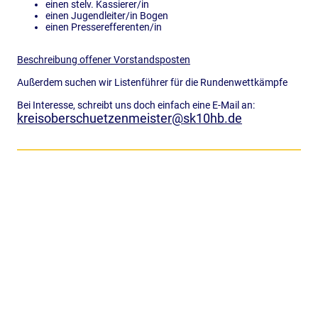
einen stelv. Kassierer/in
einen Jugendleiter/in Bogen
einen Presserefferenten/in
Beschreibung offener Vorstandsposten
Außerdem suchen wir Listenführer für die Rundenwettkämpfe
Bei Interesse, schreibt uns doch einfach eine E-Mail an:
kreisoberschuetzenmeister@sk10hb.de
© Copyright Sportschützenkreis 10 Hegau-Bodensee. Alle
Rechte vorbehalten.
Impressum
·
Datenschutz